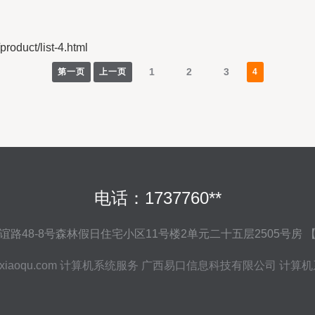
ct/list-4.html
1
2
3
第一页
上一页
4
电话：1737760**
路48-8号森林假日住宅小区11号楼2单元二十五层2505号房
xiaoqu.com
计算机系统服务
广西易口信息科技有限公司
计算机