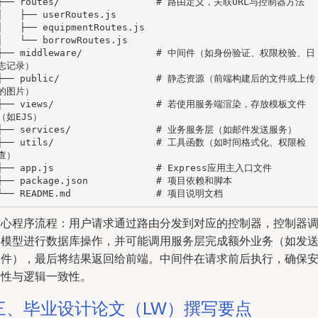
├── routes/                 # 路由定义，关联URL与控制器方法

│   ├── userRoutes.js

│   ├── equipmentRoutes.js

│   └── borrowRoutes.js

├── middleware/             # 中间件（如身份验证、权限校验、日
志记录）

├── public/                 # 静态资源（前端构建后的文件或上传
的图片）

├── views/                  # 若使用服务端渲染，存放模板文件
（如EJS）

├── services/               # 业务服务层（如邮件发送服务）

├── utils/                  # 工具函数（如时间格式化、权限检
查）

├── app.js                  # Express应用主入口文件

├── package.json            # 项目依赖和脚本

└── README.md               # 项目说明文档
核心程序流程：用户请求通过路由分发到对应的控制器，控制器
用模型进行数据库操作，并可能调用服务层完成额外业务（如发
邮件），最后将结果返回给前端。中间件在请求前后执行，确保
全性与逻辑一致性。
三、毕业设计论文（LW）撰写要点