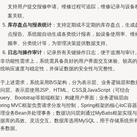
支持用户提交报修申请。维修过程可追踪，维修记录与设备
案关联。
库存盘点与报表统计
：支持定期或不定期的库存盘点，生成
点报告。系统能自动生成各类统计报表，如设备使用率、维
频率、分类统计等，为管理决策提供数据支持。
日志与操作审计
：记录所有关键操作日志，便于追溯与审计
在非功能性需求上，系统需具备良好的用户界面交互体验、较高
系统响应速度与稳定性，并保证数据的安全性与完整性。
基于上述需求，系统采用B/S架构，分为表示层、业务逻辑层和数
问层。表示层使用JSP、HTML、CSS及JavaScript（可结合
Query、Bootstrap等前端框架）构建用户界面；业务逻辑层由
pring MVC框架负责请求分发与控制，Spring框架的核心IoC容器
理业务Bean并处理事务；数据访问层则通过MyBatis框架实现与
数据库的高效、灵活交互。数据库选用MySQL，用于存储系统所
业务数据。